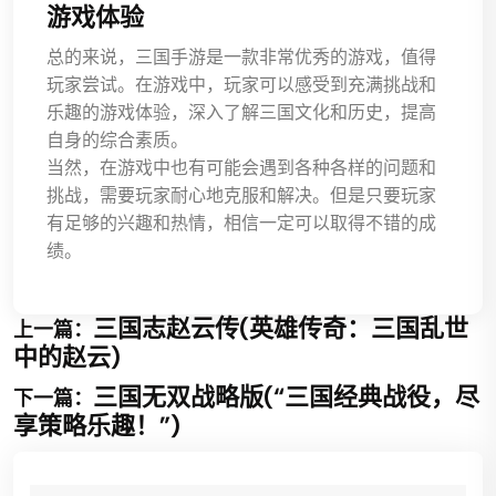
游戏体验
总的来说，三国手游是一款非常优秀的游戏，值得
玩家尝试。在游戏中，玩家可以感受到充满挑战和
乐趣的游戏体验，深入了解三国文化和历史，提高
自身的综合素质。
当然，在游戏中也有可能会遇到各种各样的问题和
挑战，需要玩家耐心地克服和解决。但是只要玩家
有足够的兴趣和热情，相信一定可以取得不错的成
绩。
三国志赵云传(英雄传奇：三国乱世
上一篇：
中的赵云)
三国无双战略版(“三国经典战役，尽
下一篇：
享策略乐趣！”)