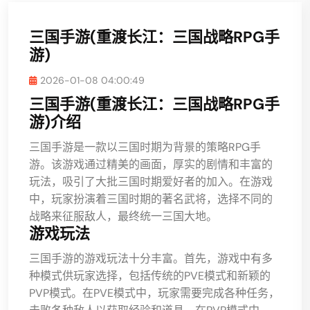
三国手游(重渡长江：三国战略RPG手
游)
2026-01-08 04:00:49
三国手游(重渡长江：三国战略RPG手
游)介绍
三国手游是一款以三国时期为背景的策略RPG手
游。该游戏通过精美的画面，厚实的剧情和丰富的
玩法，吸引了大批三国时期爱好者的加入。在游戏
中，玩家扮演着三国时期的著名武将，选择不同的
战略来征服敌人，最终统一三国大地。
游戏玩法
三国手游的游戏玩法十分丰富。首先，游戏中有多
种模式供玩家选择，包括传统的PVE模式和新颖的
PVP模式。在PVE模式中，玩家需要完成各种任务，