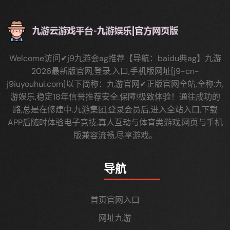
Welcome访问✔j9九游会ag推荐【导航：baidu典ag】九游
2026最新版官网,登录,入口,手机版网址[j9-cn-
j9iuyouhui.com]以下简称：九游官网✔正版官网全站,全称:九
游娱乐,稳定18年信誉推荐安全.保障!极致体验！通往成功的
路,总是在修建中.九游集团,登录会员后,进入全站入口,下载
APP后随时体验电子竞技,真人互动与体育类游戏,网页与手机
版兼容流畅,尽享游戏。
导航
首页官网入口
网址九游