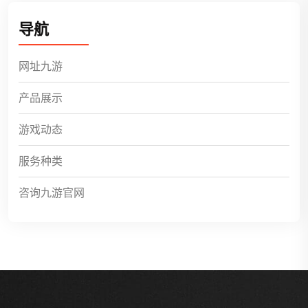
导航
网址九游
产品展示
游戏动态
服务种类
咨询九游官网