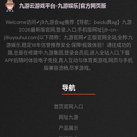
Welcome访问✔j9九游会ag推荐【导航：baidu典ag】九游
2026最新版官网,登录,入口,手机版网址[j9-cn-
j9iuyouhui.com]以下简称：九游官网✔正版官网全站,全称:九
游娱乐,稳定18年信誉推荐安全.保障!极致体验！通往成功的
路,总是在修建中.九游集团,登录会员后,进入全站入口,下载
APP后随时体验电子竞技,真人互动与体育类游戏,网页与手机
版兼容流畅,尽享游戏。
导航
首页官网入口
网址九游
产品展示