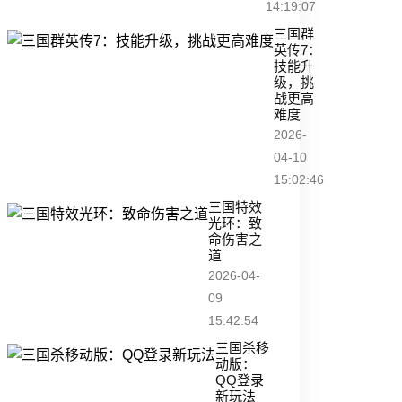
14:19:07
三国群
英传7：
技能升
级，挑
战更高
难度
2026-
04-10
15:02:46
三国特效
光环：致
命伤害之
道
2026-04-
09
15:42:54
三国杀移
动版：
QQ登录
新玩法