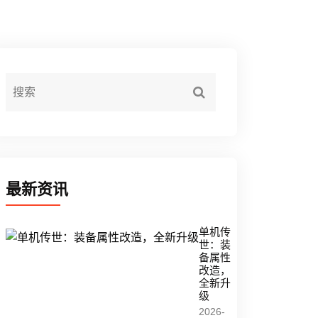
最新资讯
单机传
世：装
备属性
改造，
全新升
级
2026-