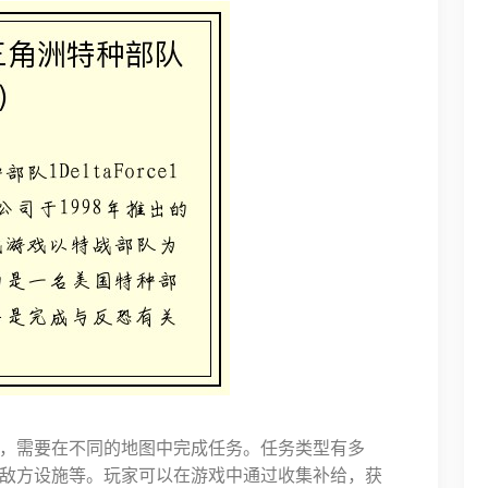
，需要在不同的地图中完成任务。任务类型有多
敌方设施等。玩家可以在游戏中通过收集补给，获