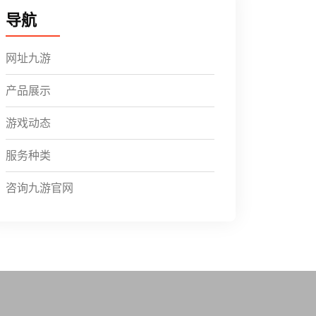
导航
网址九游
产品展示
游戏动态
服务种类
咨询九游官网