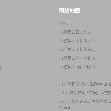
网站地图
口
XML
九游集团官方网站
九游集团手机版入口
九游集团手机版官网
九游集团Web网页版
网
九游集团app下载地址
九州网页版-九州(酷游·ku游
J9·九游会游戏「中国」官方
九游云娱乐官方网页版登录入口 
Gaming