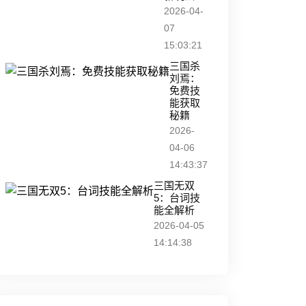
2026-04-
07
15:03:21
三国杀
刘焉：
免费技
能获取
秘籍
2026-
04-06
14:43:37
三国无双
5：台词技
能全解析
2026-04-05
14:14:38