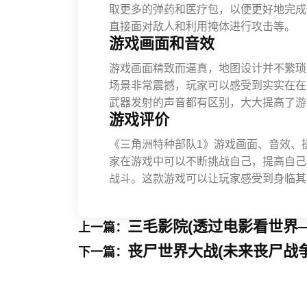
取更多的弹药和医疗包，以便更好地完成
直接面对敌人和利用掩体进行攻击等。
游戏画面和音效
游戏画面精致而逼真，地图设计并不繁琐
场景非常震撼，玩家可以感受到实实在在
武器发射的声音都有区别，大大提高了游
游戏评价
《三角洲特种部队1》游戏画面、音效、
家在游戏中可以不断挑战自己，提高自己
战斗。这款游戏可以让玩家感受到身临其
三毛影院(透过电影看世界
上一篇：
丧尸世界大战(未来丧尸战
下一篇：