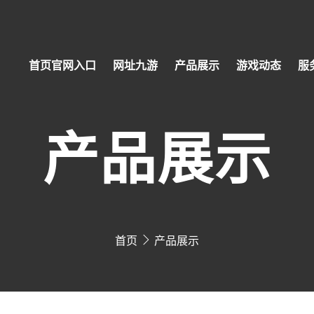
首页官网入口
网址九游
产品展示
游戏动态
服
产品展示
首页
产品展示