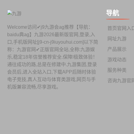
导航
Welcome访问✔j9九游会ag推荐【导航：
首页官网入
baidu典ag】九游2026最新版官网,登录,入
网址九游
口,手机版网址[j9-cn-j9iuyouhui.com]以下简
产品展示
称：九游官网✔正版官网全站,全称:九游娱
乐,稳定18年信誉推荐安全.保障!极致体验！
游戏动态
通往成功的路,总是在修建中.九游集团,登录
服务种类
会员后,进入全站入口,下载APP后随时体验
电子竞技,真人互动与体育类游戏,网页与手
咨询九游官
机版兼容流畅,尽享游戏。