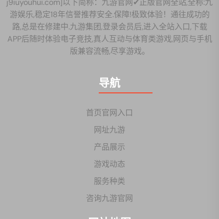
j9iuyouhui.com]以下简称：九游官网✔正版官网全站,全称:九
游娱乐,稳定18年信誉推荐安全.保障!极致体验！通往成功的
路,总是在修建中.九游集团,登录会员后,进入全站入口,下载
APP后随时体验电子竞技,真人互动与体育类游戏,网页与手机
版兼容流畅,尽享游戏。
导航
首页官网入口
网址九游
产品展示
游戏动态
服务种类
咨询九游官网